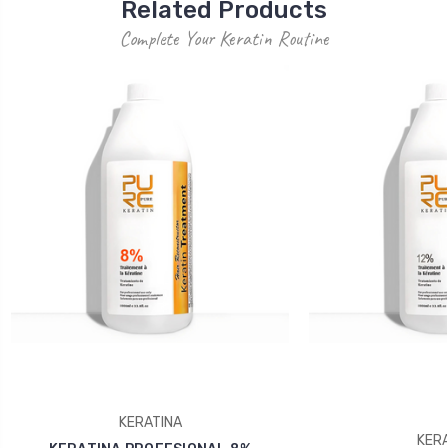
Related Products
Complete Your Keratin Routine
KERATINA
KERA