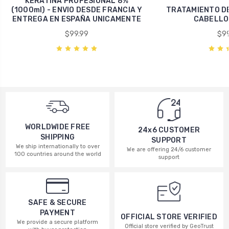
KERATINA PROFESIONAL 8%
(1000ml) - ENVIO DESDE FRANCIA Y
TRATAMIENTO DE
ENTREGA EN ESPAÑA UNICAMENTE
CABELLO 
$99.99
$99
WORLDWIDE FREE
24x6 CUSTOMER
SHIPPING
SUPPORT
We ship internationally to over
We are offering 24/6 customer
100 countries around the world
support
SAFE & SECURE
PAYMENT
OFFICIAL STORE VERIFIED
We provide a secure platform
Official store verified by GeoTrust