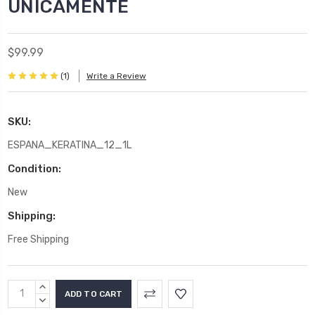
UNICAMENTE
$99.99
(1)
Write a Review
SKU:
ESPANA_KERATINA_12_1L
Condition:
New
Shipping:
Free Shipping
Current
INCREASE
Stock:
QUANTITY:
DECREASE
QUANTITY: