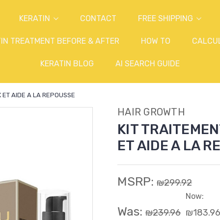
KERATIN
CONTACT
FREE SHIPPING
IN TREATMENT BEFORE & AFTER
HOW TO
CALCU
KERATIN BLOG
AI SEARCH GUIDE
 ET AIDE A LA REPOUSSE
HAIR GROWTH
KIT TRAITEMEN
ET AIDE A LA 
MSRP:
₪299.92
Now:
Was:
₪239.96
₪183.9