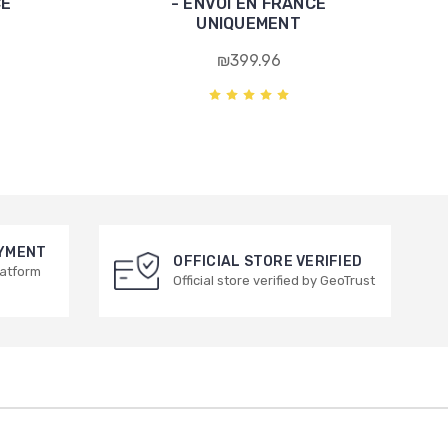
CE
- ENVOI EN FRANCE
UNIQUEMENT
₪399.96
AYMENT
OFFICIAL STORE VERIFIED
latform
Official store verified by GeoTrust