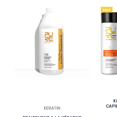
SALE
K
CAPI
KERATIN