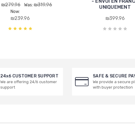
- ENVOI EN FRAN
₪279.96
₪319.96
:
Was:
UNIQUEMENT
Now:
₪239.96
₪399.96
24x6 CUSTOMER SUPPORT
SAFE & SECURE P
We are offering 24/6 customer
We provide a secure p
support
with buyer protection