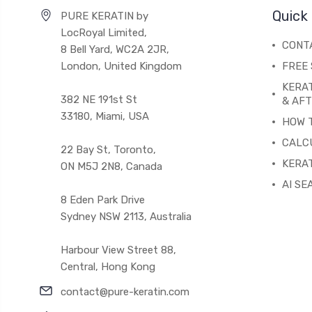
Quick 
PURE KERATIN by
LocRoyal Limited,
CONT
8 Bell Yard, WC2A 2JR,
London, United Kingdom
FREE 
KERA
382 NE 191st St
& AF
33180, Miami, USA
HOW 
CALC
22 Bay St, Toronto,
KERAT
ON M5J 2N8, Canada
AI SE
8 Eden Park Drive
Sydney NSW 2113, Australia
Harbour View Street 88,
Central, Hong Kong
contact@pure-keratin.com