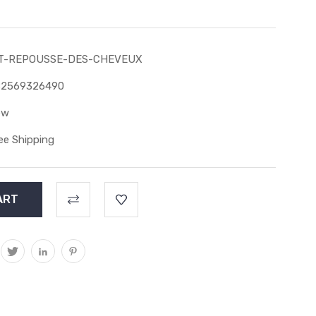
IT-REPOUSSE-DES-CHEVEUX
82569326490
ew
ee Shipping