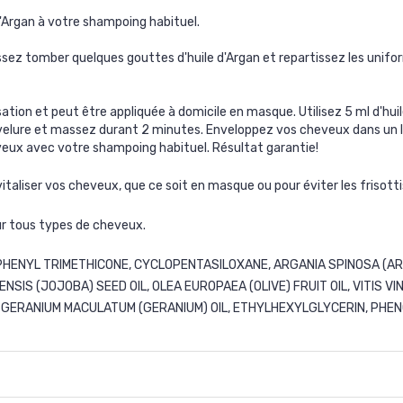
'Argan à votre shampoing habituel.
ssez tomber quelques gouttes d'huile d'Argan et repartissez les unif
lisation et peut être appliquée à domicile en masque. Utilisez 5 ml d'hui
elure et massez durant 2 minutes. Enveloppez vos cheveux dans un ling
veux avec votre shampoing habituel. Résultat garantie!
vitaliser vos cheveux, que ce soit en masque ou pour éviter les frisot
ur tous types de cheveux.
ENYL TRIMETHICONE, CYCLOPENTASILOXANE, ARGANIA SPINOSA (ARGAN
NSIS (JOJOBA) SEED OIL, OLEA EUROPAEA (OLIVE) FRUIT OIL, VITIS V
, GERANIUM MACULATUM (GERANIUM) OIL, ETHYLHEXYLGLYCERIN, PHE