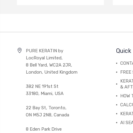
Quick 
PURE KERATIN by
LocRoyal Limited,
CONT
8 Bell Yard, WC2A 2JR,
London, United Kingdom
FREE 
KERA
382 NE 191st St
& AF
33180, Miami, USA
HOW 
CALC
22 Bay St, Toronto,
KERAT
ON M5J 2N8, Canada
AI SE
8 Eden Park Drive