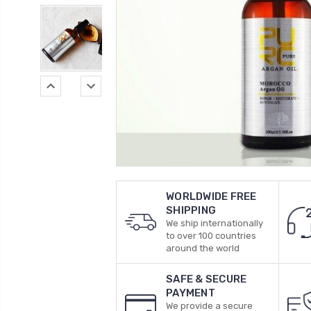
WORLDWIDE FREE
SHIPPING
We ship internationally
to over 100 countries
around the world
SAFE & SECURE
PAYMENT
We provide a secure