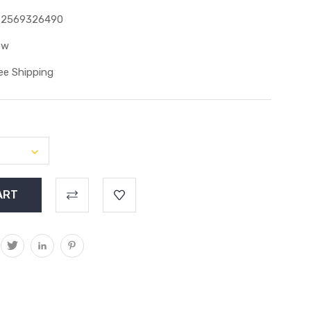
82569326490
ew
ee Shipping