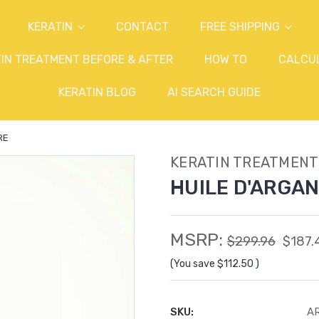
KERATIN
CONTACT
FREE SHIPPING
IN TREATMENT BEFORE & AFTER
HOW TO
CALCU
KERATIN BLOG
AI SEARCH GUIDE
RE
KERATIN TREATMENT
HUILE D'ARGA
MSRP:
$299.96
$187.
(You save
$112.50
)
SKU:
A