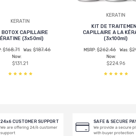
KERATIN
KERATIN
KIT DE TRAITEME
T BOTOX CAPILLAIRE
CAPILLAIRE A LA KÉR
ÉRATINE (3x50ml)
(3x100ml)
$168.71
$187.46
$262.46
$2
P:
Was:
MSRP:
Was:
Now:
Now:
$131.21
$224.96
24x6 CUSTOMER SUPPORT
SAFE & SECURE P
We are offering 24/6 customer
We provide a secure p
support
with buyer protection