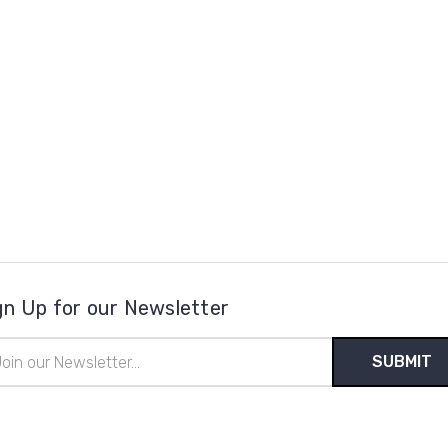
gn Up for our Newsletter
il
ress