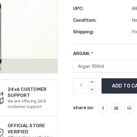
UPC:
8
Condition:
N
Shipping:
Fr
ARGAN:
*
Current
INCREASE
Stock:
QUANTITY:
24x6 CUSTOMER
DECREASE
SUPPORT
QUANTITY:
We are offering 24/6
customer support
share on:
OFFICIAL STORE
VERIFIED